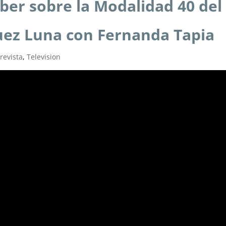
ber sobre la Modalidad 40 del
uez Luna con Fernanda Tapia
revista
,
Television