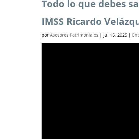
Todo lo que debes sa
IMSS Ricardo Velázq
por
Asesores Patrimoniales
|
Jul 15, 2025
|
Ent