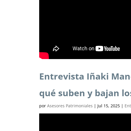
Entrevista Iñaki Man
qué suben y bajan lo
por
Asesores Patrimoniales
|
Jul 15, 2025
|
Ent