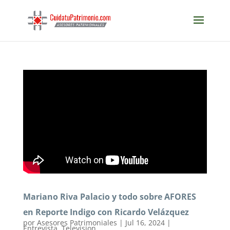
Mariano Riva Palacio y todo sobre AFORES
en Reporte Indigo con Ricardo Velázquez
por
Asesores Patrimoniales
|
Jul 16, 2024
|
Entrevista
,
Television