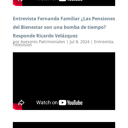
Entrevista Fernanda Familiar ¿Las Pensiones
del Bienestar son una bomba de tiempo?
Responde Ricardo Velázquez
por
Asesores Patrimoniales
|
Jul 8, 2024
|
Entrevista
,
Television