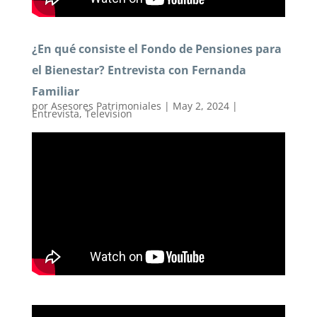
¿En qué consiste el Fondo de Pensiones para
el Bienestar? Entrevista con Fernanda
Familiar
por
Asesores Patrimoniales
|
May 2, 2024
|
Entrevista
,
Television